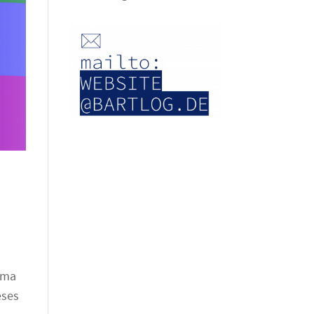
ema
eses