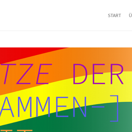
START
Ü