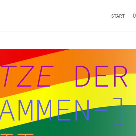
START
Ü