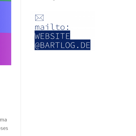
ema
eses