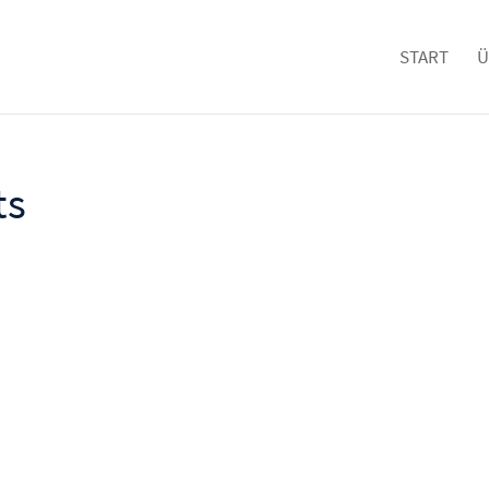
START
Ü
ts