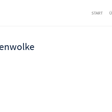
START
Ü
menwolke