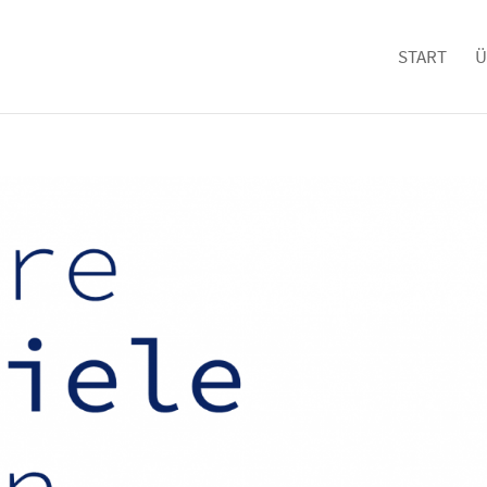
START
Ü