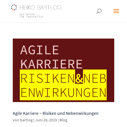
Agile Karriere – Risiken und Nebenwirkungen
von
bartlog
|
Juni 26, 2019
|
Blog