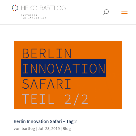
Berlin Innovation Safari – Tag 2
von
bartlog
|
Juli 23, 2019
|
Blog