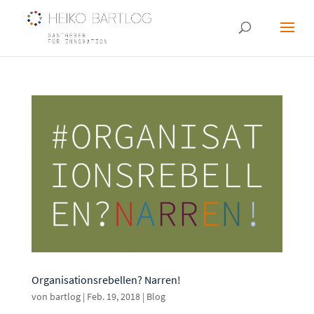
Organisationsrebellen? Narren!
von
bartlog
|
Feb. 19, 2018
|
Blog