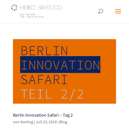
Berlin Innovation Safari – Tag 2
von
bartlog
|
Juli 23, 2019
|
Blog