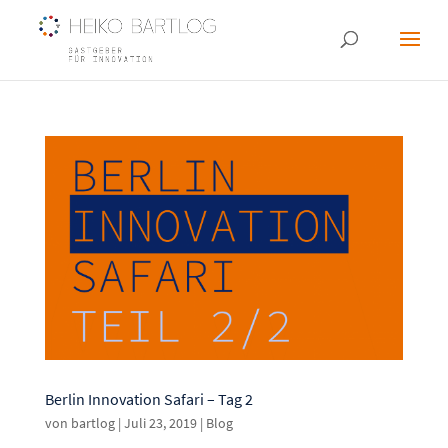
Berlin Innovation Safari – Tag 2
von
bartlog
|
Juli 23, 2019
|
Blog