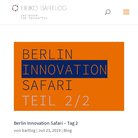
Berlin Innovation Safari – Tag 2
von
bartlog
|
Juli 23, 2019
|
Blog