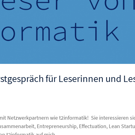
rstgespräch für Leserinnen und Le
mit Netzwerkpartnern wie t2informatik! Sie interessieren si
usammenarbeit, Entrepreneurship, Effectuation, Lean Start
n t2informatik auf mich...