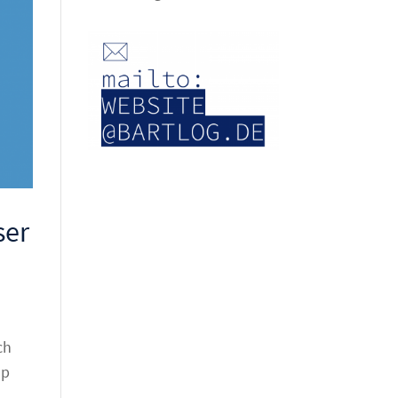
ser
ch
up