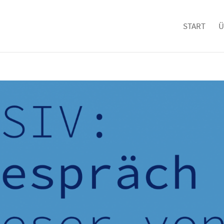
START
Ü