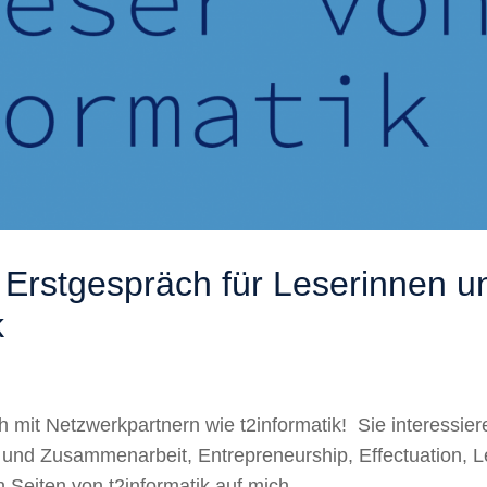
 Erstgespräch für Leserinnen u
k
h mit Netzwerkpartnern wie t2informatik! Sie interessier
m und Zusammenarbeit, Entrepreneurship, Effectuation, 
 Seiten von t2informatik auf mich...