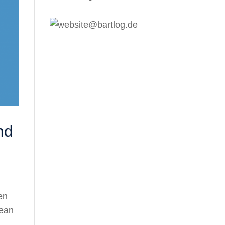
nd
en
Lean