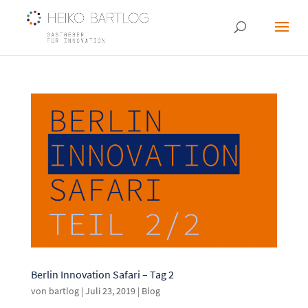
Berlin Innovation Safari – Tag 2
von
bartlog
|
Juli 23, 2019
|
Blog