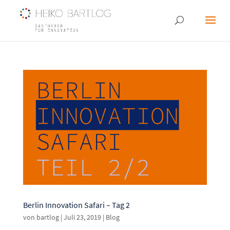
Berlin Innovation Safari – Tag 2
von
bartlog
|
Juli 23, 2019
|
Blog